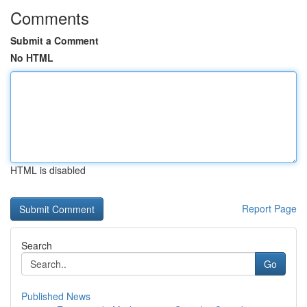
Comments
Submit a Comment
No HTML
HTML is disabled
Report Page
Search
Go
Published News