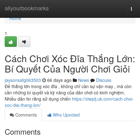
Home
allyourbookmarks
Togg
navi
Home
1
Cách Chơi Xóc Đĩa Thắng Lớn:
Bí Quyết Của Người Chơi Giỏi
jaysonsafg063503
66 days ago
News
Discuss
Để thắng lớn trong xóc đĩa , không chỉ cần sự vận may , mà còn
cần những bí quyết và kỹ năng của dân chơi có kinh nghiệm.
Nhiều dân tin rằng sử dụng chiến
https://xtwplj.uk.com/cach-choi-
xoc-dia-thang-lon/
Comments
Who Upvoted
Comments