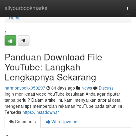
Home
allyourbookmarks
Togg
navi
Home
1
Panduan Download File
YouTube: Langkah
Lengkapnya Sekarang
harmonybokx950297
64 days ago
News
Discuss
Ingin menikmati video YouTube kesukaan Anda agar diputar
tanpa perlu ? Dalam artikel ini, kami menyajikan tutorial detail
mengenai tips memperolah rekaman YouTube pada tahun ini .
Tersedia
https://instadown.fr
Comments
Who Upvoted