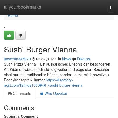
Home
allyourbookmarks
Togg
navi
Home
1
Sushi Burger Vienna
tayaxntn345970
63 days ago
News
Discuss
Sushi Pizza Vienna – Ein kulinarisches Erlebnis der besonderen
Art Wien entwickelt sich ständig weiter und begeistert Besucher
nicht nur mit traditioneller Küche, sondern auch mit innovativen
Food-Konzepten. Immer
https://directory-
legit.com/listings13609461/sushi-burger-vienna
Comments
Who Upvoted
Comments
Submit a Comment