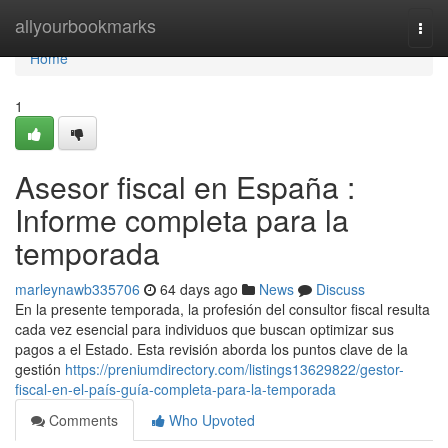
Home
allyourbookmarks
Togg
navi
Home
1
Asesor fiscal en España :
Informe completa para la
temporada
marleynawb335706
64 days ago
News
Discuss
En la presente temporada, la profesión del consultor fiscal resulta
cada vez esencial para individuos que buscan optimizar sus
pagos a el Estado. Esta revisión aborda los puntos clave de la
gestión
https://preniumdirectory.com/listings13629822/gestor-
fiscal-en-el-país-guía-completa-para-la-temporada
Comments
Who Upvoted