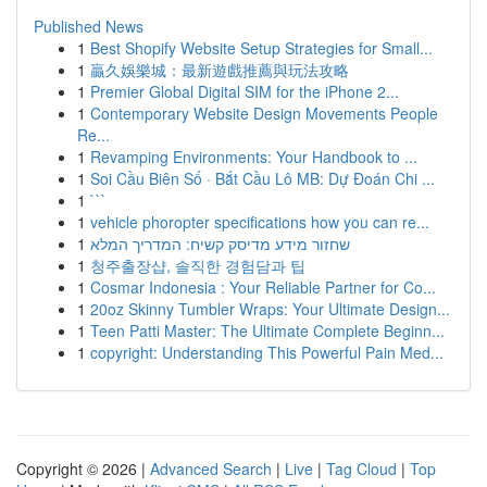
Published News
1
Best Shopify Website Setup Strategies for Small...
1
贏久娛樂城：最新遊戲推薦與玩法攻略
1
Premier Global Digital SIM for the iPhone 2...
1
Contemporary Website Design Movements People
Re...
1
Revamping Environments: Your Handbook to ...
1
Soi Cầu Biên Số · Bắt Cầu Lô MB: Dự Đoán Chi ...
1
```
1
vehicle phoropter specifications how you can re...
1
שחזור מידע מדיסק קשיח: המדריך המלא
1
청주출장샵, 솔직한 경험담과 팁
1
Cosmar Indonesia : Your Reliable Partner for Co...
1
20oz Skinny Tumbler Wraps: Your Ultimate Design...
1
Teen Patti Master: The Ultimate Complete Beginn...
1
copyright: Understanding This Powerful Pain Med...
Copyright © 2026 |
Advanced Search
|
Live
|
Tag Cloud
|
Top