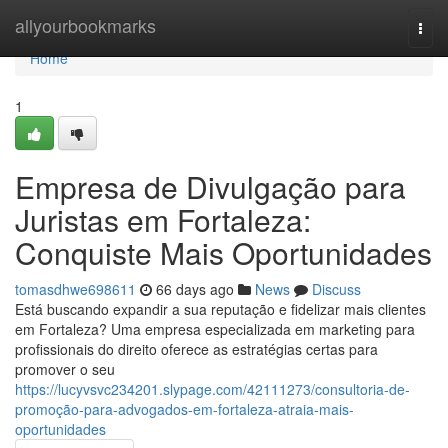
Home
allyourbookmarks
Togg
navi
Home
1
Empresa de Divulgação para
Juristas em Fortaleza:
Conquiste Mais Oportunidades
tomasdhwe698611
66 days ago
News
Discuss
Está buscando expandir a sua reputação e fidelizar mais clientes
em Fortaleza? Uma empresa especializada em marketing para
profissionais do direito oferece as estratégias certas para
promover o seu
https://lucyvsvc234201.slypage.com/42111273/consultoria-de-
promoção-para-advogados-em-fortaleza-atraia-mais-
oportunidades