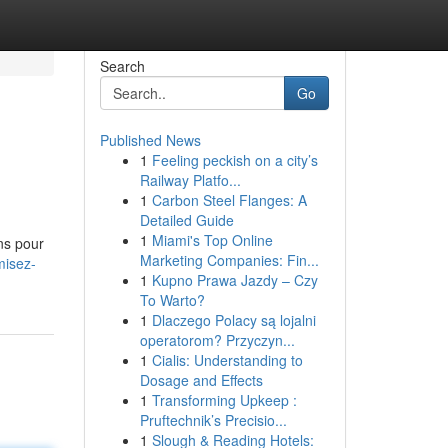
Search
Go
Published News
1
Feeling peckish on a city’s
Railway Platfo...
1
Carbon Steel Flanges: A
Detailed Guide
1
Miami's Top Online
ns pour
Marketing Companies: Fin...
misez-
1
Kupno Prawa Jazdy – Czy
To Warto?
1
Dlaczego Polacy są lojalni
operatorom? Przyczyn...
1
Cialis: Understanding to
Dosage and Effects
1
Transforming Upkeep :
Pruftechnik’s Precisio...
1
Slough & Reading Hotels: