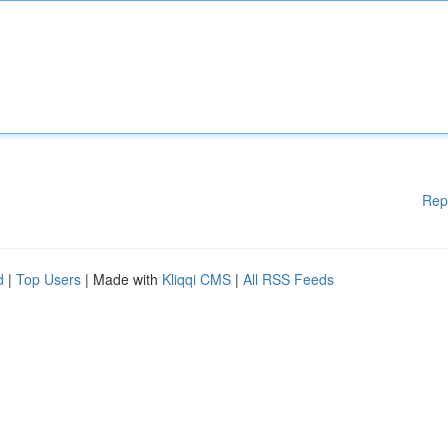
Rep
d
|
Top Users
| Made with
Kliqqi CMS
|
All RSS Feeds