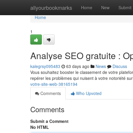
Home
allyourbookmarks
Home
New
Submit
Home
1
Analyse SEO gratuite : Op
kalegrsy095483
63 days ago
News
Discuss
Vous souhaitez booster le classement de votre platefor
repérer les problèmes qui nuisent à votre notoriété sur
votre-site-web-38165194
Comments
Who Upvoted
Comments
Submit a Comment
No HTML