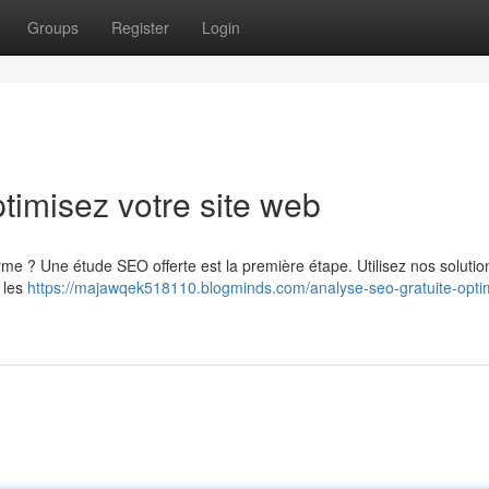
Groups
Register
Login
timisez votre site web
me ? Une étude SEO offerte est la première étape. Utilisez nos solutio
 les
https://majawqek518110.blogminds.com/analyse-seo-gratuite-opti