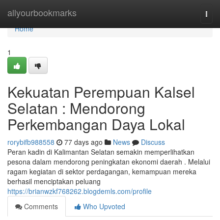
Home
allyourbookmarks
Togg
navi
Home
1
Kekuatan Perempuan Kalsel
Selatan : Mendorong
Perkembangan Daya Lokal
rorybifb988558
77 days ago
News
Discuss
Peran kadin di Kalimantan Selatan semakin memperlihatkan
pesona dalam mendorong peningkatan ekonomi daerah . Melalui
ragam kegiatan di sektor perdagangan, kemampuan mereka
berhasil menciptakan peluang
https://brianwzkf768262.blogdemls.com/profile
Comments
Who Upvoted