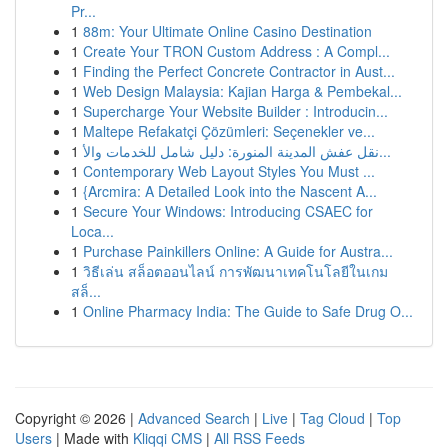
Pr...
1
88m: Your Ultimate Online Casino Destination
1
Create Your TRON Custom Address : A Compl...
1
Finding the Perfect Concrete Contractor in Aust...
1
Web Design Malaysia: Kajian Harga & Pembekal...
1
Supercharge Your Website Builder : Introducin...
1
Maltepe Refakatçi Çözümleri: Seçenekler ve...
1
نقل عفش المدينة المنورة: دليل شامل للخدمات والأ...
1
Contemporary Web Layout Styles You Must ...
1
{Arcmira: A Detailed Look into the Nascent A...
1
Secure Your Windows: Introducing CSAEC for
Loca...
1
Purchase Painkillers Online: A Guide for Austra...
1
วิธีเล่น สล็อตออนไลน์ การพัฒนาเทคโนโลยีในเกม
สล็...
1
Online Pharmacy India: The Guide to Safe Drug O...
Copyright © 2026 |
Advanced Search
|
Live
|
Tag Cloud
|
Top
Users
| Made with
Kliqqi CMS
|
All RSS Feeds