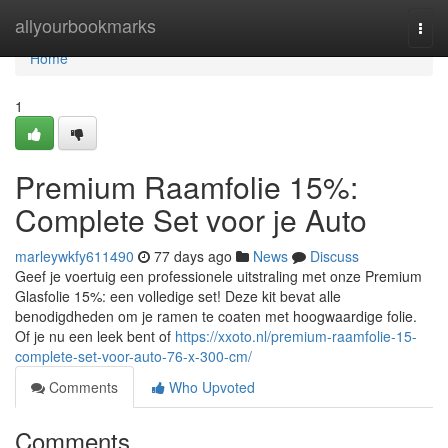
Home
allyourbookmarks
Togg
navi
Home
1
Premium Raamfolie 15%:
Complete Set voor je Auto
marleywkfy611490
77 days ago
News
Discuss
Geef je voertuig een professionele uitstraling met onze Premium
Glasfolie 15%: een volledige set! Deze kit bevat alle
benodigdheden om je ramen te coaten met hoogwaardige folie.
Of je nu een leek bent of
https://xxoto.nl/premium-raamfolie-15-
complete-set-voor-auto-76-x-300-cm/
Comments
Who Upvoted
Comments