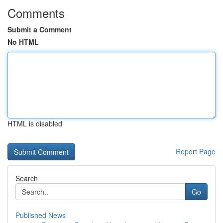
Comments
Submit a Comment
No HTML
HTML is disabled
Report Page
Search
Go
Published News