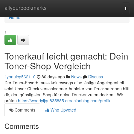
Home
allyourbookmarks
Togg
navi
Home
1
Tonerkauf leicht gemacht: Dein
Toner-Shop Vergleich
flynnuicp562110
80 days ago
News
Discuss
Der Toner-Erwerb muss keineswegs eine lästige Angelegenheit
sein! Unser Check verschiedener Anbieter von Druckpatronen hilft
dir, den günstigsten Shop für deine Drucker zu entdecken . Wir
prüfen
https://woodyljqu835885.creacionblog.com/profile
Comments
Who Upvoted
Comments