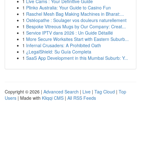
1
Live Cams : Your Definitive Guide
1
Plinko Australia: Your Guide to Casino Fun
1
Raschel Mesh Bag Making Machines in Bharat:...
1
Ostéopathe : Soulager vos douleurs naturellement
1
Bespoke Vitreous Mugs by Our Company: Creat...
1
Service IPTV dans 2026 : Un Guide Détaillé
1
More Secure Worksites Start with Eastern Suburb...
1
Infernal Crusaders: A Prohibited Oath
1
¿LegalShield: Su Guía Completa
1
SaaS App Development in this Mumbai Suburb: Y...
Copyright © 2026 |
Advanced Search
|
Live
|
Tag Cloud
|
Top
Users
| Made with
Kliqqi CMS
|
All RSS Feeds