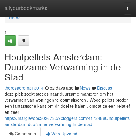
Home
allyourbookmarks
Togg
navi
Home
1
Houtpellets Amsterdam:
Duurzame Verwarming in de
Stad
theresaerdm313014
82 days ago
News
Discuss
deze plek zoekt steeds naar duurzame manieren om het
verwarmen van woningen te optimaliseren . Wood pellets bieden
een fantastische kans om dit doel te halen , omdat ze een relatief
en zeer
https://margievqps302673.59bloggers.com/41724860/houtpellets-
amsterdam-duurzame-verwarming-in-de-stad
Comments
Who Upvoted