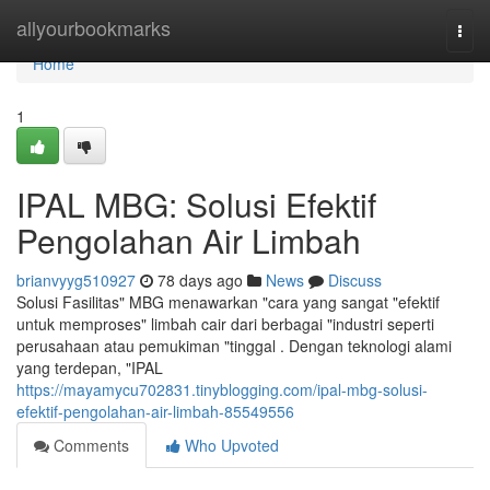
Home
allyourbookmarks
Togg
navi
Home
1
IPAL MBG: Solusi Efektif
Pengolahan Air Limbah
brianvyyg510927
78 days ago
News
Discuss
Solusi Fasilitas" MBG menawarkan "cara yang sangat "efektif
untuk memproses" limbah cair dari berbagai "industri seperti
perusahaan atau pemukiman "tinggal . Dengan teknologi alami
yang terdepan, "IPAL
https://mayamycu702831.tinyblogging.com/ipal-mbg-solusi-
efektif-pengolahan-air-limbah-85549556
Comments
Who Upvoted