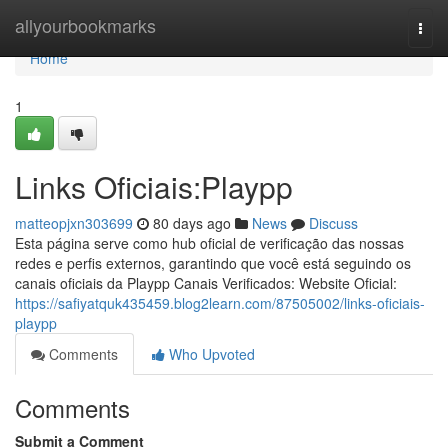
Home
allyourbookmarks
Togg
navi
Home
1
Links Oficiais:Playpp
matteopjxn303699
80 days ago
News
Discuss
Esta página serve como hub oficial de verificação das nossas
redes e perfis externos, garantindo que você está seguindo os
canais oficiais da Playpp Canais Verificados: Website Oficial:
https://safiyatquk435459.blog2learn.com/87505002/links-oficiais-
playpp
Comments
Who Upvoted
Comments
Submit a Comment