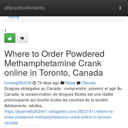
Home
allyourbookmarks
Togg
navi
Home
1
Where to Order Powdered
Methamphetamine Crank
online in Toronto, Canada
lucsyvg890039
79 days ago
News
Discuss
Drogues sickégales au Canada : comprendre, prévenir et agir Au
Canada, la consommation de drogues illicites est une réalité
préoccupante qui touche toutes les couches de la société.
Adolescents, adultes,
https://jayamwtb202001.oblogation.com/38321911/where-to-
order-powdered-methamphetamine-crank-online-in-toronto-
canada