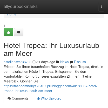
Home
allyourbookmarks
Togg
navi
Home
1
Hotel Tropea: Ihr Luxusurlaub
am Meer
estellensxr736733
81 days ago
News
Discuss
Erleben Sie Ihren traumhaften Rückzug im Hotel Tropea, direkt in
der malerischen Küste in Tropea. Entspannen Sie den
komfortablen Komfort unserer exquisiten Zimmer mit einem
Meerblick. Gönnen Sie
https://tasneemhdby128437.prublogger.com/40180387/hotel-
tropea-ihr-luxusurlaub-am-meer
Comments
Who Upvoted