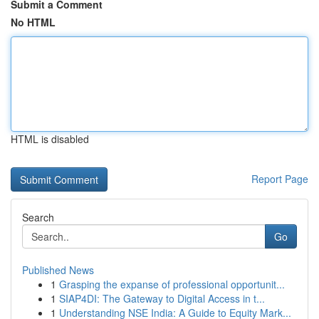
Submit a Comment
No HTML
HTML is disabled
Report Page
Search
Go
Published News
1
Grasping the expanse of professional opportunit...
1
SIAP4DI: The Gateway to Digital Access in t...
1
Understanding NSE India: A Guide to Equity Mark...