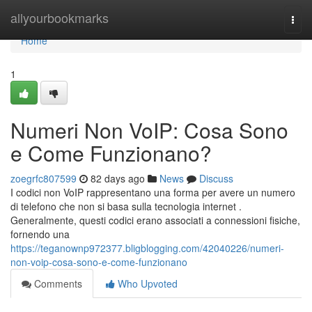
Home
allyourbookmarks
Togg
navi
Home
1
Numeri Non VoIP: Cosa Sono
e Come Funzionano?
zoegrfc807599
82 days ago
News
Discuss
I codici non VoIP rappresentano una forma per avere un numero
di telefono che non si basa sulla tecnologia internet .
Generalmente, questi codici erano associati a connessioni fisiche,
fornendo una
https://teganownp972377.bligblogging.com/42040226/numeri-
non-voip-cosa-sono-e-come-funzionano
Comments
Who Upvoted