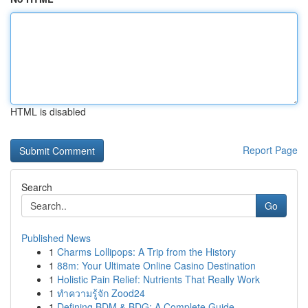
HTML is disabled
Report Page
Search
Go
Published News
1
Charms Lollipops: A Trip from the History
1
88m: Your Ultimate Online Casino Destination
1
Holistic Pain Relief: Nutrients That Really Work
1
ทำความรู้จัก Zood24
1
Defining BDM & BDG: A Complete Guide