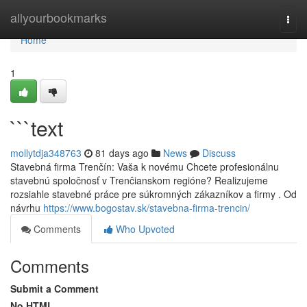
Home
allyourbookmarks
Togg
navi
Home
1
```text
mollytdja348763
81 days ago
News
Discuss
Stavebná firma Trenčín: Vaša k novému Chcete profesionálnu
stavebnú spoločnosť v Trenčianskom regióne? Realizujeme
rozsiahle stavebné práce pre súkromných zákazníkov a firmy . Od
návrhu
https://www.bogostav.sk/stavebna-firma-trencin/
Comments
Who Upvoted
Comments
Submit a Comment
No HTML