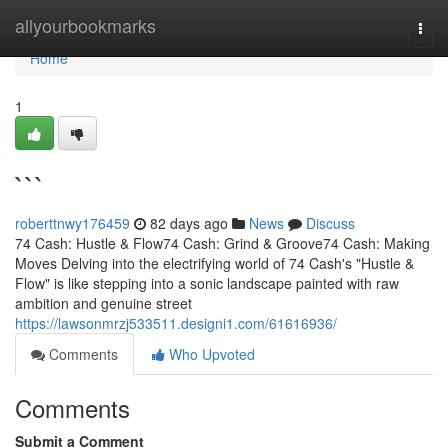
Home
allyourbookmarks
Togg
navi
Home
1
```
roberttnwy176459
82 days ago
News
Discuss
74 Cash: Hustle & Flow74 Cash: Grind & Groove74 Cash: Making
Moves Delving into the electrifying world of 74 Cash's "Hustle &
Flow" is like stepping into a sonic landscape painted with raw
ambition and genuine street
https://lawsonmrzj533511.designi1.com/61616936/
Comments
Who Upvoted
Comments
Submit a Comment