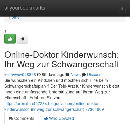
Home
allyourbookmarks
Togg
navi
Home
1
Online-Doktor Kinderwunsch:
Ihr Weg zur Schwangerschaft
keithvwcv048898
85 days ago
News
Discuss
Sie wünschen ein Kindchen und möchten sich Hilfe beim
Schwangerschaftsplan ? Der Tele-Arzt für Kinderwunsch bietet
Ihnen eine umfassende Unterstützung auf Ihrem Weg zur
Elternschaft . Erfahren Sie von
https://aronxbta457234.blogocial.com/online-doktor-
kinderwunsch-ihr-weg-zur-schwangerschaft-77364909
Comments
Who Upvoted