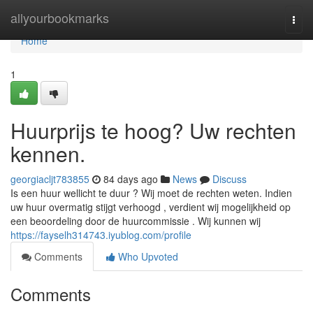
Home
allyourbookmarks
Togg
navi
Home
1
Huurprijs te hoog? Uw rechten
kennen.
georgiacljt783855
84 days ago
News
Discuss
Is een huur wellicht te duur ? Wij moet de rechten weten. Indien
uw huur overmatig stijgt verhoogd , verdient wij mogelijkheid op
een beoordeling door de huurcommissie . Wij kunnen wij
https://fayselh314743.iyublog.com/profile
Comments
Who Upvoted
Comments