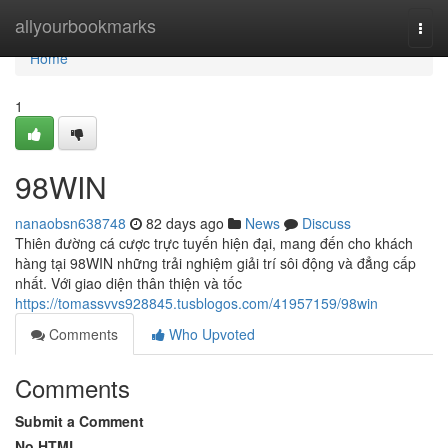
Home
allyourbookmarks
Togg
navi
Home
1
98WIN
nanaobsn638748
82 days ago
News
Discuss
Thiên đường cá cược trực tuyến hiện đại, mang đến cho khách
hàng tại 98WIN những trải nghiệm giải trí sôi động và đẳng cấp
nhất. Với giao diện thân thiện và tốc
https://tomassvvs928845.tusblogos.com/41957159/98win
Comments
Who Upvoted
Comments
Submit a Comment
No HTML