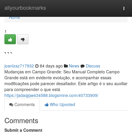
Home
allyourbookmarks
Togg
navi
Home
1
```
joanlzaz717932
84 days ago
News
Discuss
Mudanças em Campo Grande: Seu Manual Completo Campo
Grande está em evidente evolução, e acompanhar essas
modificações pode parecer desafiador. Este artigo é o seu auxiliar
para compreender o que está
https://jadaqjqw434588.blogsmine.com/40733909/
Comments
Who Upvoted
Comments
Submit a Comment