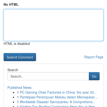
No HTML
HTML is disabled
Report Page
Search
Go
Published News
1
PC Gaming Chair Factories in China: the year 20...
1
Partisipasi Perempuan Maluku dalam Memajukan...
1
Worldwide Disaster Sanctuaries: A Comprehens...
1
Finding Top Roofing Contractors Near You in Nee...