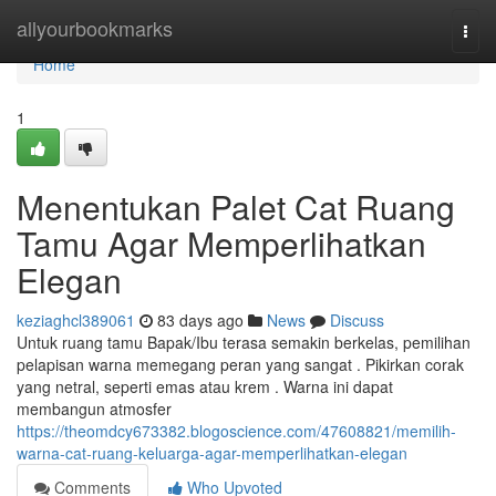
Home
allyourbookmarks
Togg
navi
Home
1
Menentukan Palet Cat Ruang
Tamu Agar Memperlihatkan
Elegan
keziaghcl389061
83 days ago
News
Discuss
Untuk ruang tamu Bapak/Ibu terasa semakin berkelas, pemilihan
pelapisan warna memegang peran yang sangat . Pikirkan corak
yang netral, seperti emas atau krem . Warna ini dapat
membangun atmosfer
https://theomdcy673382.blogoscience.com/47608821/memilih-
warna-cat-ruang-keluarga-agar-memperlihatkan-elegan
Comments
Who Upvoted