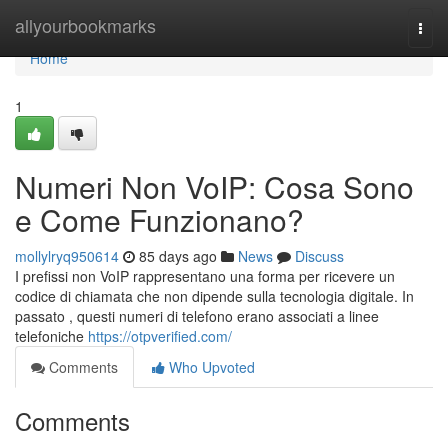
Home
allyourbookmarks
Togg
navi
Home
1
Numeri Non VoIP: Cosa Sono
e Come Funzionano?
mollylryq950614
85 days ago
News
Discuss
I prefissi non VoIP rappresentano una forma per ricevere un
codice di chiamata che non dipende sulla tecnologia digitale. In
passato , questi numeri di telefono erano associati a linee
telefoniche
https://otpverified.com/
Comments
Who Upvoted
Comments