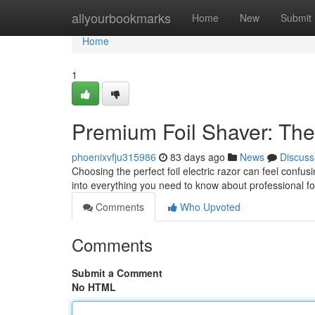
Home
allyourbookmarks
Home
New
Submit
Home
1
Premium Foil Shaver: The
phoenixvfju315986
83 days ago
News
Discuss
Choosing the perfect foil electric razor can feel confu
into everything you need to know about professional foi
Comments
Who Upvoted
Comments
Submit a Comment
No HTML