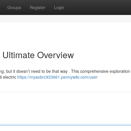
Groups
Register
Login
 Ultimate Overview
sing, but it doesn’t need to be that way . This comprehensive exploration
l electric
https://myaobrc933661.pennywiki.com/user