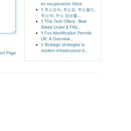
en recuperación física
1
주소모아, 주소킹, 주소월드,
주소야: 주소 정보를...
1
This Tech Offers : Best
Steals Under $ Fifty...
1
Fun Identification Permits
UK: A Overview...
1
Strategic strategies to
modern infrastructure d...
ort Page