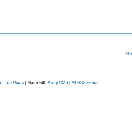
Rep
d
|
Top Users
| Made with
Kliqqi CMS
|
All RSS Feeds