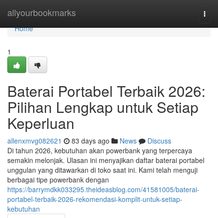
Home
allyourbookmarks
Togg
navi
Home
1
Baterai Portabel Terbaik 2026:
Pilihan Lengkap untuk Setiap
Keperluan
allenxmvg082621
83 days ago
News
Discuss
Di tahun 2026, kebutuhan akan powerbank yang terpercaya
semakin melonjak. Ulasan ini menyajikan daftar baterai portabel
unggulan yang ditawarkan di toko saat ini. Kami telah menguji
berbagai tipe powerbank dengan
https://barrymdkk033295.theideasblog.com/41581005/baterai-
portabel-terbaik-2026-rekomendasi-komplit-untuk-setiap-
kebutuhan