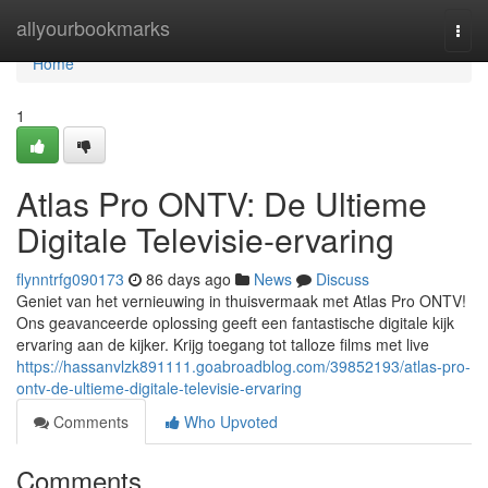
Home
allyourbookmarks
Togg
navi
Home
1
Atlas Pro ONTV: De Ultieme
Digitale Televisie-ervaring
flynntrfg090173
86 days ago
News
Discuss
Geniet van het vernieuwing in thuisvermaak met Atlas Pro ONTV!
Ons geavanceerde oplossing geeft een fantastische digitale kijk
ervaring aan de kijker. Krijg toegang tot talloze films met live
https://hassanvlzk891111.goabroadblog.com/39852193/atlas-pro-
ontv-de-ultieme-digitale-televisie-ervaring
Comments
Who Upvoted
Comments