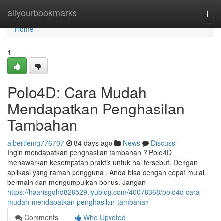
Home
allyourbookmarks
Togg
navi
Home
1
Polo4D: Cara Mudah
Mendapatkan Penghasilan
Tambahan
albertlemg776707
84 days ago
News
Discuss
Ingin mendapatkan penghasilan tambahan ? Polo4D
menawarkan kesempatan praktis untuk hal tersebut. Dengan
aplikasi yang ramah pengguna , Anda bisa dengan cepat mulai
bermain dan mengumpulkan bonus. Jangan
https://haarisgqhd828529.iyublog.com/40078368/polo4d-cara-
mudah-mendapatkan-penghasilan-tambahan
Comments
Who Upvoted