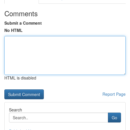
Comments
Submit a Comment
No HTML
HTML is disabled
Report Page
Search
Go