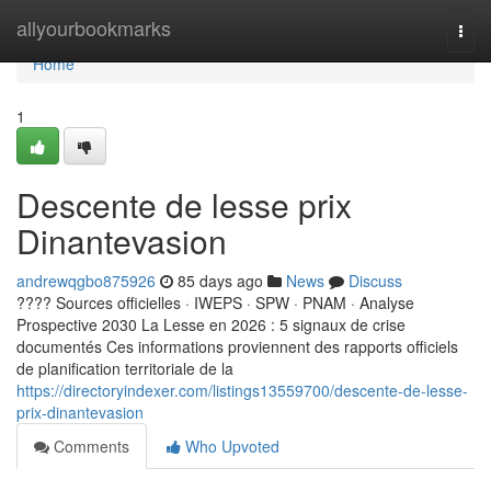
Home
allyourbookmarks
Togg
navi
Home
1
Descente de lesse prix
Dinantevasion
andrewqgbo875926
85 days ago
News
Discuss
???? Sources officielles · IWEPS · SPW · PNAM · Analyse
Prospective 2030 La Lesse en 2026 : 5 signaux de crise
documentés Ces informations proviennent des rapports officiels
de planification territoriale de la
https://directoryindexer.com/listings13559700/descente-de-lesse-
prix-dinantevasion
Comments
Who Upvoted