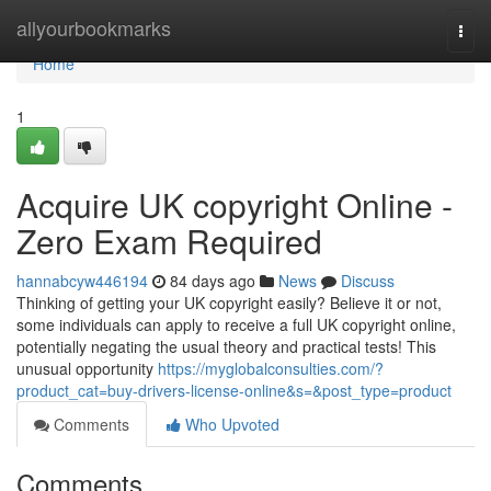
Home
allyourbookmarks
Togg
navi
Home
1
Acquire UK copyright Online -
Zero Exam Required
hannabcyw446194
84 days ago
News
Discuss
Thinking of getting your UK copyright easily? Believe it or not,
some individuals can apply to receive a full UK copyright online,
potentially negating the usual theory and practical tests! This
unusual opportunity
https://myglobalconsulties.com/?
product_cat=buy-drivers-license-online&s=&post_type=product
Comments
Who Upvoted
Comments