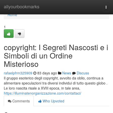
Home
allyourbookmarks
Togg
navi
Home
1
copyright: I Segreti Nascosti e i
Simboli di un Ordine
Misterioso
rafaelpfrm325909
83 days ago
News
Discuss
Il gruppo esoterico degli copyright, avvolto da oblio, continua a
alimentare speculazioni tra diversi individui di tutto questo globo .
Le loro nascita risale a XVIII epoca, in tale area,
https://illuminatenorganizzazione.com/contattaci/
Comments
Who Upvoted