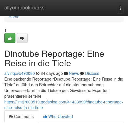
Home
allyourbookmarks
Togg
navi
Home
1
Dinotube Reportage: Eine
Reise in die Tiefe
alvinqcvb493080
84 days ago
News
Discuss
Eine packende Reportage “Dinotube Reportage: Eine Reise in die
Tiefe” entführt den Betrachter auf die atemberaubende
Unterwasserfahrt in die Tiefsee des Gewässers. Experten
präsentieren seltene
https://jimtjlr009519.qodsblog.com/41433899/dinotube-reportage-
eine-reise-in-die-tiefe
Comments
Who Upvoted