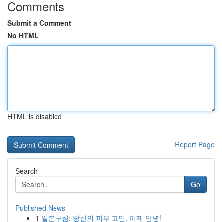
Comments
Submit a Comment
No HTML
HTML is disabled
Report Page
Search
Go
Published News
1
일본구심: 당신의 피부 고민, 이제 안녕!