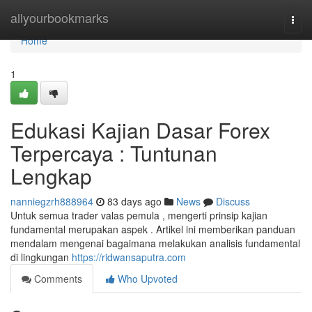
Home
allyourbookmarks
Togg
navi
Home
1
Edukasi Kajian Dasar Forex
Terpercaya : Tuntunan
Lengkap
nanniegzrh888964
83 days ago
News
Discuss
Untuk semua trader valas pemula , mengerti prinsip kajian
fundamental merupakan aspek . Artikel ini memberikan panduan
mendalam mengenai bagaimana melakukan analisis fundamental
di lingkungan
https://ridwansaputra.com
Comments
Who Upvoted