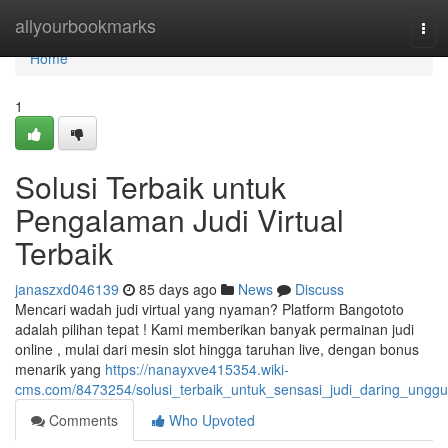
Home
allyourbookmarks
Tog
navi
Home
1
Solusi Terbaik untuk
Pengalaman Judi Virtual
Terbaik
janaszxd046139
85 days ago
News
Discuss
Mencari wadah judi virtual yang nyaman? Platform Bangototo
adalah pilihan tepat ! Kami memberikan banyak permainan judi
online , mulai dari mesin slot hingga taruhan live, dengan bonus
menarik yang
https://nanayxve415354.wiki-
cms.com/8473254/solusi_terbaik_untuk_sensasi_judi_daring_unggu
Comments
Who Upvoted