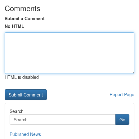
Comments
Submit a Comment
No HTML
HTML is disabled
Report Page
Search
Go
Published News