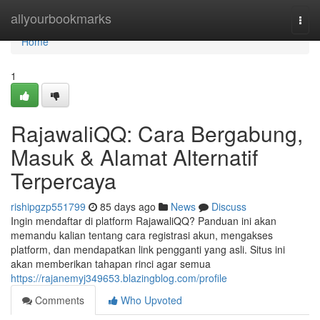
Home
allyourbookmarks
Togg
navi
Home
1
RajawaliQQ: Cara Bergabung,
Masuk & Alamat Alternatif
Terpercaya
rishipgzp551799
85 days ago
News
Discuss
Ingin mendaftar di platform RajawaliQQ? Panduan ini akan
memandu kalian tentang cara registrasi akun, mengakses
platform, dan mendapatkan link pengganti yang asli. Situs ini
akan memberikan tahapan rinci agar semua
https://rajanemyj349653.blazingblog.com/profile
Comments
Who Upvoted