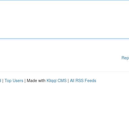
Rep
d
|
Top Users
| Made with
Kliqqi CMS
|
All RSS Feeds