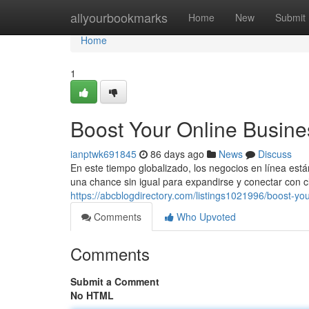
Home
allyourbookmarks
Home
New
Submit
Home
1
Boost Your Online Busine
ianptwk691845
86 days ago
News
Discuss
En este tiempo globalizado, los negocios en línea est
una chance sin igual para expandirse y conectar con c
https://abcblogdirectory.com/listings1021996/boost-y
Comments
Who Upvoted
Comments
Submit a Comment
No HTML