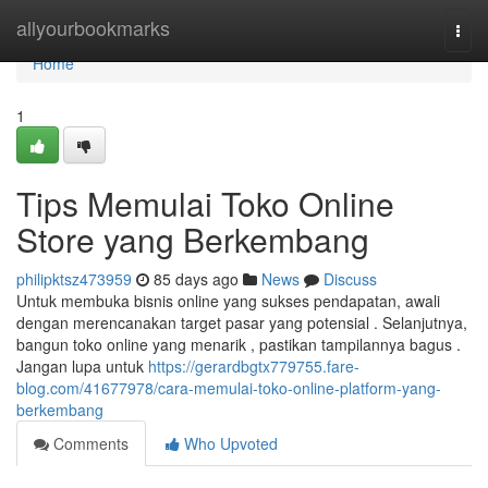
Home
allyourbookmarks
Togg
navi
Home
1
Tips Memulai Toko Online
Store yang Berkembang
philipktsz473959
85 days ago
News
Discuss
Untuk membuka bisnis online yang sukses pendapatan, awali
dengan merencanakan target pasar yang potensial . Selanjutnya,
bangun toko online yang menarik , pastikan tampilannya bagus .
Jangan lupa untuk
https://gerardbgtx779755.fare-
blog.com/41677978/cara-memulai-toko-online-platform-yang-
berkembang
Comments
Who Upvoted