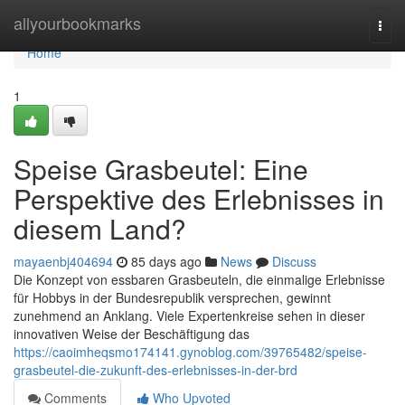
Home
allyourbookmarks
Togg
navi
Home
1
Speise Grasbeutel: Eine
Perspektive des Erlebnisses in
diesem Land?
mayaenbj404694
85 days ago
News
Discuss
Die Konzept von essbaren Grasbeuteln, die einmalige Erlebnisse
für Hobbys in der Bundesrepublik versprechen, gewinnt
zunehmend an Anklang. Viele Expertenkreise sehen in dieser
innovativen Weise der Beschäftigung das
https://caoimheqsmo174141.gynoblog.com/39765482/speise-
grasbeutel-die-zukunft-des-erlebnisses-in-der-brd
Comments
Who Upvoted