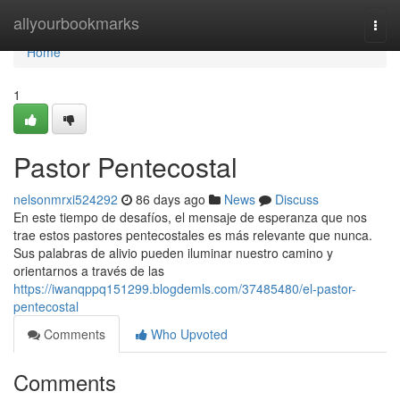
Home
allyourbookmarks
Togg
navi
Home
1
Pastor Pentecostal
nelsonmrxi524292
86 days ago
News
Discuss
En este tiempo de desafíos, el mensaje de esperanza que nos
trae estos pastores pentecostales es más relevante que nunca.
Sus palabras de alivio pueden iluminar nuestro camino y
orientarnos a través de las
https://iwanqppq151299.blogdemls.com/37485480/el-pastor-
pentecostal
Comments
Who Upvoted
Comments