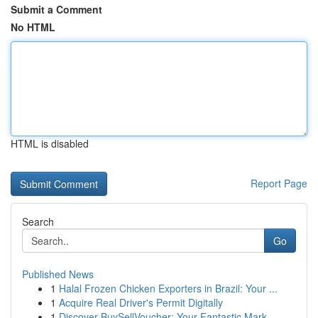
Submit a Comment
No HTML
HTML is disabled
Report Page
Search
Go
Published News
1
Halal Frozen Chicken Exporters in Brazil: Your ...
1
Acquire Real Driver's Permit Digitally
1
Discover BuySellVoucher: Your Fantastic Mark...