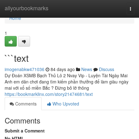
Home
allyourbookmarks
Togg
navi
Home
1
```text
imogenabkw471036
84 days ago
News
Discuss
Dự Đoán XSMB Bạch Thủ Lô 2 Nvay Vip - Luyện Tài Ngày Mai
Anh em dân chơi đang tìm kiếm phần thưởng để làm giàu ngày
mai với xổ số miền Bắc ? Đừng bỏ lỡ thông
https://bookmarklinx.com/story21474681/text
Comments
Who Upvoted
Comments
Submit a Comment
No HTML