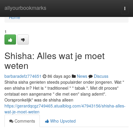
Home
allyourbookmarks
Togg
navi
Home
1
Shisha: Alles wat je moet
weten
barbaradefz774651
86 days ago
News
Discuss
Shisha sisha genieten steeds populairder onder jongeren. Wat "
een shisha in? Het is " traditioneel " " tabak ". Met dit proces"
ontstaat een aangename " die met een" slang ademt".
Oorspronkelijk" was de shisha alleen
https://gerardqcgz749465.atualblog.com/47943156/shisha-alles-
wat-je-moet-weten
Comments
Who Upvoted