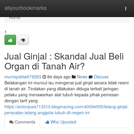
Home
allyourbookmarks
Togg
navi
Home
1
Jual Ginjal : Skandal Jual Beli
Organ di Tanah Air?
murrayobtw579283
84 days ago
News
Discuss
Belakangan ini muncul isu mengenai jual ginjal secara tidak resmi
di tanah air. Tindakan yang dilakukan diduga terkait jaringan
pelaku yang menawarkan alat tubuh kepada pihak pemesan
dengan tarif yang
https://antonjuea713310.blogmazing.com/40094555/lelang-ginjal-
persoalan-lelang-anggota-tubuh-di-negeri-ini
Comments
Who Upvoted