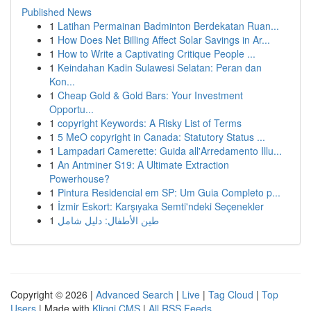
Published News
1
Latihan Permainan Badminton Berdekatan Ruan...
1
How Does Net Billing Affect Solar Savings in Ar...
1
How to Write a Captivating Critique People ...
1
Keindahan Kadin Sulawesi Selatan: Peran dan
Kon...
1
Cheap Gold & Gold Bars: Your Investment
Opportu...
1
copyright Keywords: A Risky List of Terms
1
5 MeO copyright in Canada: Statutory Status ...
1
Lampadari Camerette: Guida all'Arredamento Illu...
1
An Antminer S19: A Ultimate Extraction
Powerhouse?
1
Pintura Residencial em SP: Um Guia Completo p...
1
İzmir Eskort: Karşıyaka Semti'ndeki Seçenekler
1
طين الأطفال: دليل شامل
Copyright © 2026 |
Advanced Search
|
Live
|
Tag Cloud
|
Top
Users
| Made with
Kliqqi CMS
|
All RSS Feeds