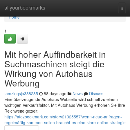
Home
allyourbookmarks
Togg
navi
Home
1
Mit hoher Auffindbarkeit in
Suchmaschinen steigt die
Wirkung von Autohaus
Werbung
tamzinqsjo338285
88 days ago
News
Discuss
Eine überzeugende Autohaus Webseite wird schnell zu einem
wichtigen Verkaufsfaktor. Mit Autohaus Werbung erhöhen Sie Ihre
Reichweite gezielt.
https://atozbookmark.com/story21325557/wenn-neue-anfragen-
regelmäßig-kommen-sollen-braucht-es-eine-klare-online-strategie