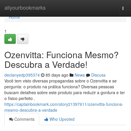
Home
allyourbookmarks
Togg
navi
Home
1
Ozenvitta: Funciona Mesmo?
Descubra a Verdade!
declanyedp395374
85 days ago
News
Discuss
Você tem visto diversas propagandas sobre o Ozenvitta e se
pergunta: o produto na prática funciona? Diversas pessoas
buscam detalhes sobre este produto para reduzir a gordura e ter
o físico perfeito .
https://captainbookmark.com/story21397611/ozenvitta-funciona-
mesmo-descubra-a-verdade
Comments
Who Upvoted