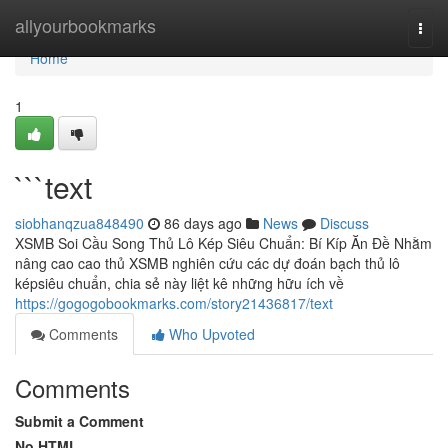
Home
allyourbookmarks
Togg
navi
Home
1
```text
siobhanqzua848490
86 days ago
News
Discuss
XSMB Soi Cầu Song Thủ Lô Kép Siêu Chuẩn: Bí Kíp Ăn Đề Nhằm
nâng cao cao thủ XSMB nghiên cứu các dự đoán bạch thủ lô
képsiêu chuẩn, chia sẻ này liệt kê những hữu ích về
https://gogogobookmarks.com/story21436817/text
Comments
Who Upvoted
Comments
Submit a Comment
No HTML