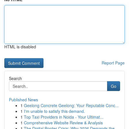
HTML is disabled
Report Page
Search
Go
Published News
1
Geelong Concrete Geelong: Your Reputable Conc...
1
I'm unable to satisfy this demand.
1
Top Taxi Providers in Noida - Your Ultimat...
1
Comprehensive Website Review & Analysis
1
The Digital Border Crisis: Why 2026 Demands the...