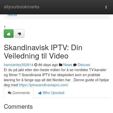
Home
allyourbookmarks
Togg
navi
Home
1
Skandinavisk IPTV: Din
Veiledning til Video
hamzanley352814
86 days ago
News
Discuss
Er du på jakt etter den beste måten for å se nordiske TV-kanaler
og filmer ? Scandinavia IPTV har eksplodert som en praktisk
løsning for å fange opp alt det Norden har . Denne guide vil hjelpe
deg med
https://iptvscandinaviapro.com/
Comments
Who Upvoted
Comments