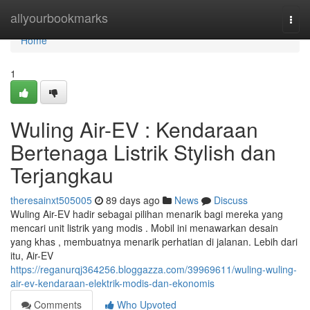
Home
allyourbookmarks
Togg
navi
Home
1
Wuling Air-EV : Kendaraan
Bertenaga Listrik Stylish dan
Terjangkau
theresainxt505005
89 days ago
News
Discuss
Wuling Air-EV hadir sebagai pilihan menarik bagi mereka yang
mencari unit listrik yang modis . Mobil ini menawarkan desain
yang khas , membuatnya menarik perhatian di jalanan. Lebih dari
itu, Air-EV
https://reganurqj364256.bloggazza.com/39969611/wuling-wuling-
air-ev-kendaraan-elektrik-modis-dan-ekonomis
Comments
Who Upvoted